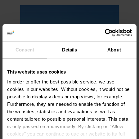
Meer informatie
Consent
Details
About
This website uses cookies
In order to offer the best possible service, we use
cookies in our websites.
Without cookies, it would not be
possible to display videos or map views, for example.
Furthermore, they are needed to enable the function of
the websites, statistics and evaluations as well as
content tailored to possible personal interests. This data
©
escapardenne.eu
is only passed on anonymously. By clicking on "Allow
cookies" you can continue to use our website to its full
Éislek Trail