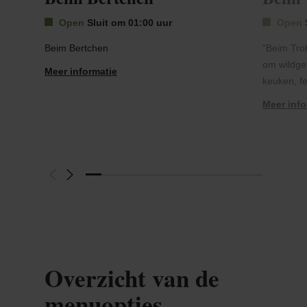
Open
Sluit om 01:00 uur
Open
Beim Bertchen
"Beim Trot
om wildge
Meer informatie
keuken, f
Meer info
Overzicht van de
menuopties