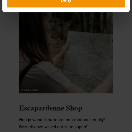
Deny
©
Visit Éislek
Escapardenne Shop
Heb je wandelkaarten of een roadbook nodig?
Bezoek onze winkel om ze te kopen!