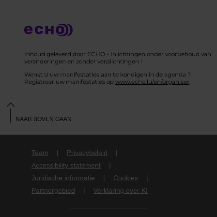
Inhoud geleverd door ECHO - Inlichtingen onder voorbehoud van
veranderingen en zonder verplichtingen !
Wenst U uw manifestaties aan te kondigen in de agenda ?
Registreer uw manifestaties op
www.echo.lu/en/organiser
.
NAAR BOVEN GAAN
Team
Privacybeleid
Accessibility statement
Juridische informatie
Cookies
Partnergebied
Verklaring over KI