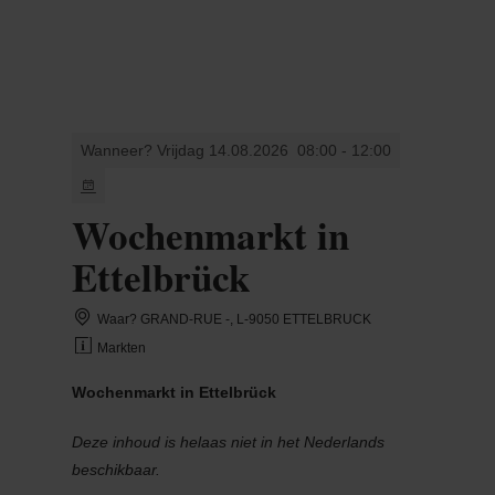
MENU
Go
Go
Go
Go
to
to
to
to
content
search
navi
footer
Wanneer? Vrijdag 14.08.2026
08:00 - 12:00
Wochenmarkt in
Ettelbrück
Waar? GRAND-RUE -, L-9050 ETTELBRUCK
Markten
Wochenmarkt in Ettelbrück
Deze inhoud is helaas niet in het Nederlands
beschikbaar.