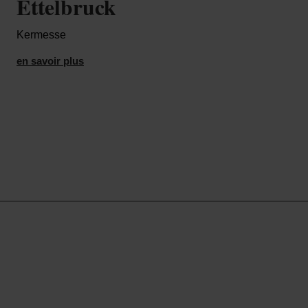
Ettelbruck
d'
Kermesse
March
en savoir plus
en sa