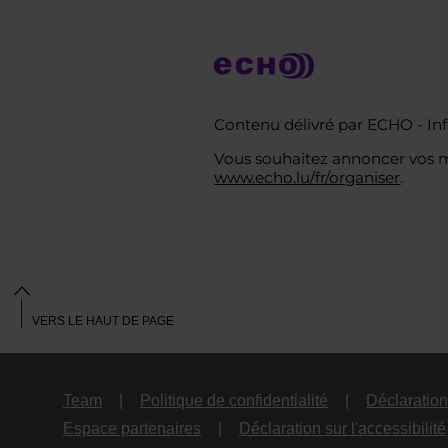
Contenu délivré par ECHO - In
Vous souhaitez annoncer vos ma
www.echo.lu/fr/organiser
.
VERS LE HAUT DE PAGE
Team
Politique de confidentialité
Déclaration 
Espace partenaires
Déclaration sur l'accessibilité