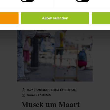
Allow selection
©
echo.lu
Où ? GRAND-RUE -, L-9050 ETTELBRUCK
Quand ? 07.08.2026
Musek um Maart