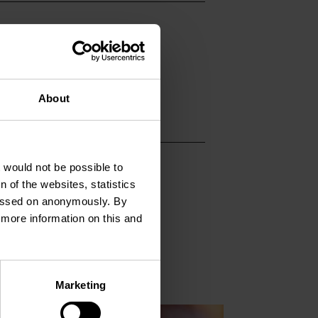
About
t would not be possible to
 of the websites, statistics
 passed on anonymously. By
d more information on this and
r plus
en savoir plus
Marketing