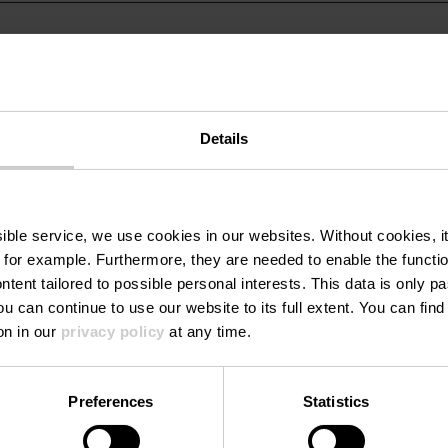
Details
ssible service, we use cookies in our websites.
Without cookies, i
 for example.
Furthermore, they are needed to enable the function
ntent tailored to possible personal interests. This data is only
ou can continue to use our website to its full extent. You can fin
on in our
privacy policy
at any time.
en savoir plus
en savoi
Preferences
Statistics