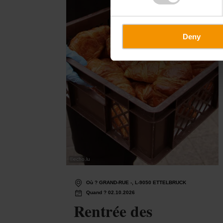
Deny
©
echo.lu
Où ? GRAND-RUE -, L-9050 ETTELBRUCK
Quand ? 02.10.2026
Rentrée des