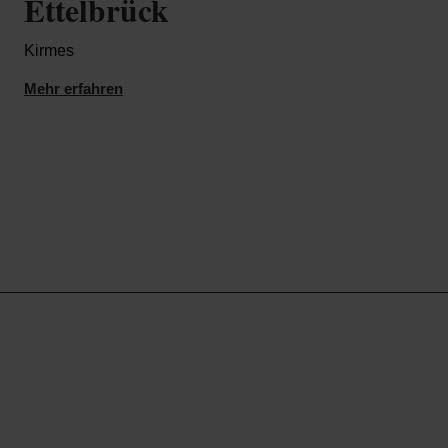
Ettelbrück
Et
Kirmes
Monat
Mehr erfahren
Mehr