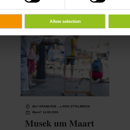
Allow selection
©
echo.lu
Wo? GRAND-RUE -, L-9050 ETTELBRUCK
Wann? 14.08.2026
Musek um Maart