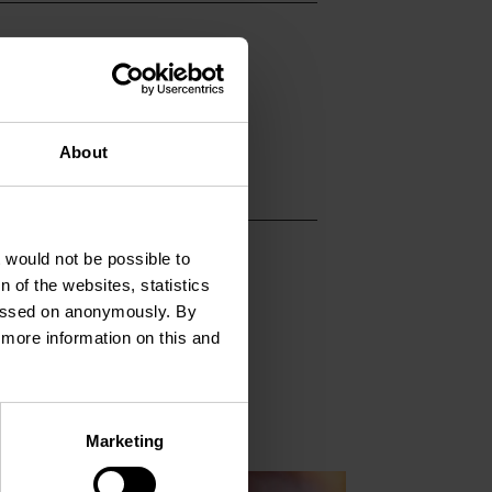
About
t would not be possible to
 of the websites, statistics
 passed on anonymously. By
d more information on this and
ahren
Mehr erfahren
Marketing