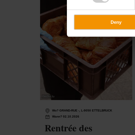
Deny
©
echo.lu
Wo? GRAND-RUE -, L-9050 ETTELBRUCK
Wann? 02.10.2026
Rentrée des