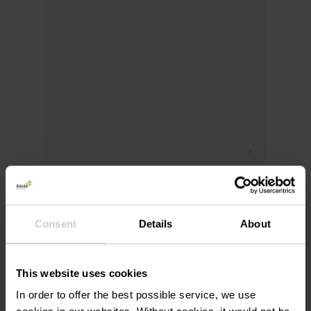
Ik ga ermee akkoord dat de gegevens die
met dit formulier worden verzonden
uitsluitend ter verwerking van mijn aanvraag
Consent
Details
About
worden gebruikt. De gegevens worden
verwerkt op basis van de
privacyverklaring
. *
This website uses cookies
In order to offer the best possible service, we use
Reserveringsaanvraag sturen