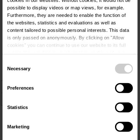
cookies in our websites.
Without cookies, it would not be
possible to display videos or map views, for example.
Furthermore, they are needed to enable the function of
the websites, statistics and evaluations as well as
Bezienswaardighede
content tailored to possible personal interests. This data
is only passed on anonymously. By clicking on "Allow
n onderweg
cookies" you can continue to use our website to its full
extent. You can find more information on this and on a
RONDLEIDING IN HET VICTOR
possible later deactivation in our
privacy policy
at any
HUGO HUIS IN VIANDEN
Consent
time.
Necessary
Selection
+
Preferences
–
Statistics
Marketing