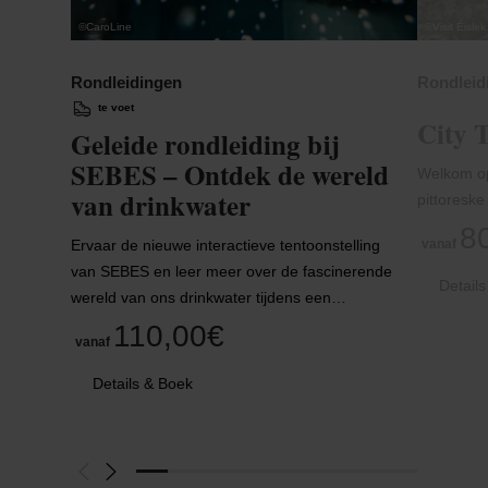
©
CaroLine
©
Visit Éislek
Rondleidingen
Rondleid
te voet
City 
Geleide rondleiding bij
SEBES – Ontdek de wereld
Welkom op
van drinkwater
pittoreske
8
Ervaar de nieuwe interactieve tentoonstelling
vanaf
van SEBES en leer meer over de fascinerende
Detail
wereld van ons drinkwater tijdens een…
110,00€
vanaf
Details & Boek