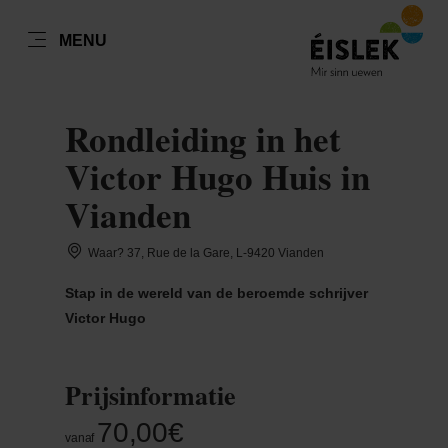
NL
MENU
Go
Go
Go
Go
to
to
to
to
DATUM AUSWÄHLEN
content
search
navi
footer
Rondleiding in het
Victor Hugo Huis in
Vianden
ma
di
wo
do
vr
za
zo
Waar? 37, Rue de la Gare, L-9420 Vianden
27
28
29
30
31
1
2
Stap in de wereld van de beroemde schrijver
3
4
5
6
7
8
9
Victor Hugo
10
11
12
13
14
15
16
17
18
19
20
21
22
23
Prijsinformatie
24
25
26
27
28
29
30
70,00€
vanaf