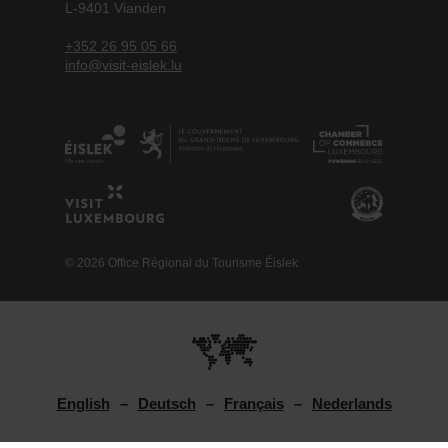
L-9401 Vianden
+352 26 95 05 66
info@visit-eislek.lu
© 2026 Office Régional du Tourisme Éislek
English
Deutsch
Français
Nederlands