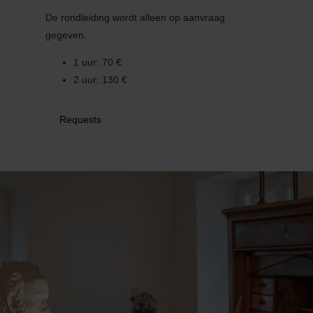
31
1
2
3
4
5
6
De rondleiding wordt alleen op aanvraag
gegeven.
Nemen
1 uur: 70 €
2 uur: 130 €
Requests