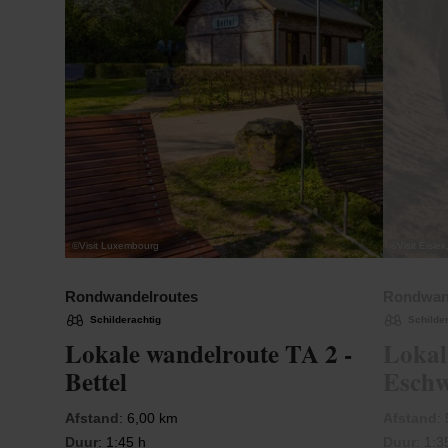
©
Visit Luxembourg
©
Visit Éislek
Rondwandelroutes
Rondwan
Schilderachtig
Schilde
Lokale wandelroute TA 2 -
Lokal
Bettel
Eschw
Afstand
: 6,00 km
Afstand
:
Duur
: 1:45 h
Duur
: 1:3