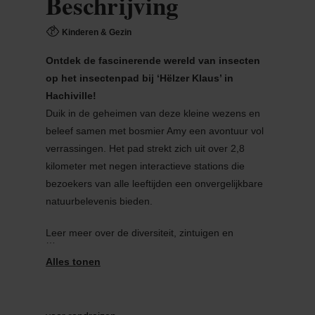
Beschrijving
Kinderen & Gezin
Ontdek de fascinerende wereld van insecten
op het insectenpad bij ‘Hëlzer Klaus’ in
Hachiville!
Duik in de geheimen van deze kleine wezens en
beleef samen met bosmier Amy een avontuur vol
verrassingen. Het pad strekt zich uit over 2,8
kilometer met negen interactieve stations die
bezoekers van alle leeftijden een onvergelijkbare
natuurbelevenis bieden.
Leer meer over de diversiteit, zintuigen en
betekenis van insecten voor ons milieu. Elke
station biedt niet alleen informatie, maar ook
interactieve spelletjes om de verbazingwekkende
vaardigheden van insecten zelf te ervaren.