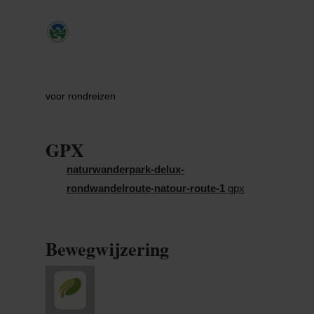
libellen glinsteren in de zon en forellen schitteren
in het kristalheldere water. Misschien komt er zelfs
een zwarte ooievaar tevoorschijn.
voor rondreizen
GPX
naturwanderpark-delux-
rondwandelroute-natour-route-1
gpx
Bewegwijzering