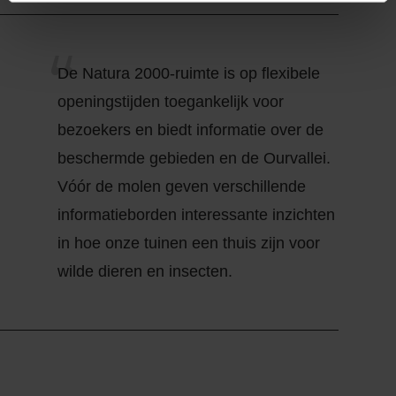
De Natura 2000-ruimte is op flexibele
openingstijden toegankelijk voor
bezoekers en biedt informatie over de
beschermde gebieden en de Ourvallei.
Vóór de molen geven verschillende
informatieborden interessante inzichten
in hoe onze tuinen een thuis zijn voor
wilde dieren en insecten.