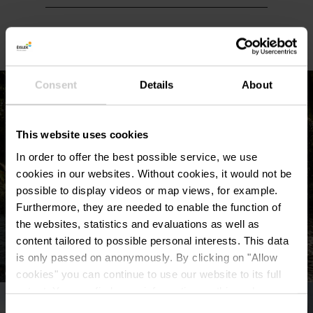
Consent
Details
About
This website uses cookies
In order to offer the best possible service, we use
cookies in our websites.
Without cookies, it would not be
possible to display videos or map views, for example.
Furthermore, they are needed to enable the function of
the websites, statistics and evaluations as well as
content tailored to possible personal interests. This data
is only passed on anonymously. By clicking on "Allow
cookies" you can continue to use our website to its full
©
Visit Éislek, Visit Éislek
extent. You can find more information on this and on a
possible later deactivation in our
privacy policy
at any
Consent