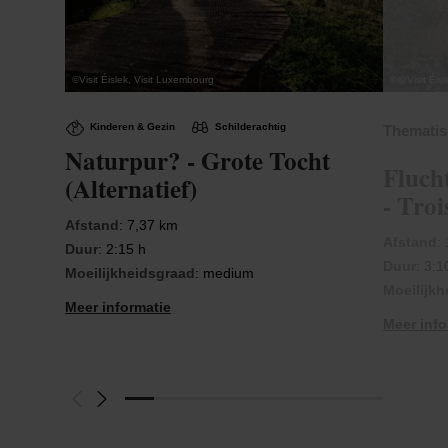
©
Visit Éislek, Visit Luxembourg
©
@Visit Éisl
Kinderen & Gezin
Schilderachtig
Thematis
Naturpur? - Grote Tocht
Fluch
(Alternatief)
- Troi
Afstand
: 7,37 km
Afstand
:
Duur
: 2:15 h
Duur
: 3:1
Moeilijkheidsgraad
: medium
Moeilijk
Meer informatie
Meer info