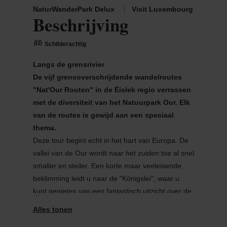
NaturWanderPark Delux
Visit Luxembourg
Beschrijving
Schilderachtig
Langs de grensrivier
De vijf grensoverschrijdende wandelroutes
"Nat'Our Routen" in de Éislek regio verrassen
met de diversiteit van het Natuurpark Our. Elk
van de routes is gewijd aan een speciaal
thema.
Deze tour begint echt in het hart van Europa. De
vallei van de Our wordt naar het zuiden toe al snel
smaller en steiler. Een korte maar veeleisende
beklimming leidt u naar de "Königslei", waar u
kunt genieten van een fantastisch uitzicht over de
vallei. De Our herbergde vroeger duizenden
rivierparelmosselen. Als u geluk heeft, ziet u