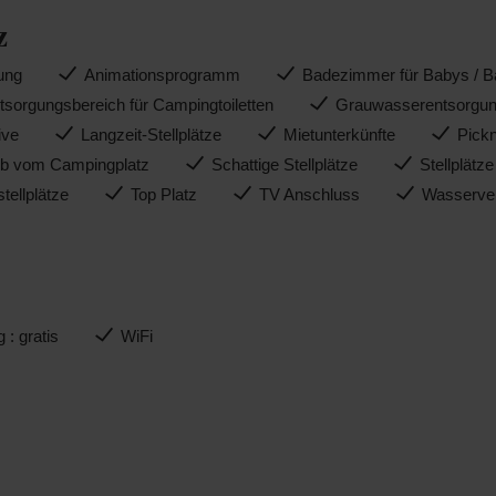
z
gung
Animationsprogramm
Badezimmer für Babys / 
tsorgungsbereich für Campingtoiletten
Grauwasserentsorgung
ive
Langzeit-Stellplätze
Mietunterkünfte
Pickn
lb vom Campingplatz
Schattige Stellplätze
Stellplätz
tellplätze
Top Platz
TV Anschluss
Wasserver
 : gratis
WiFi