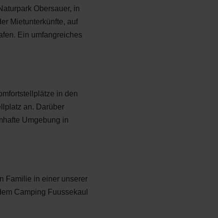
Naturpark Obersauer, in
er Mietunterkünfte, auf
afen. Ein umfangreiches
fortstellplätze in den
lplatz an. Darüber
aumhafte Umgebung in
Familie in einer unserer
uf dem Camping Fuussekaul