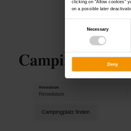
clicking on "Allow cookies" y
on a possible later deactivati
Consent
Necessary
Selection
Campingplätze
Deny
Reisedatum
Campingplatz finden