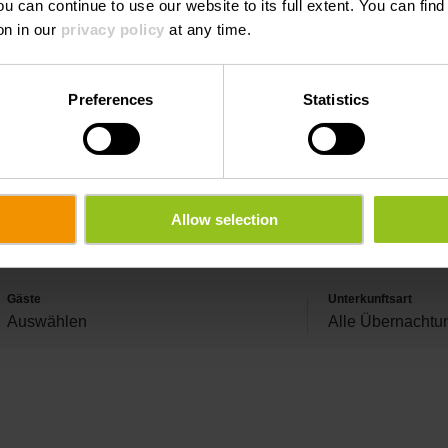
ou can continue to use our website to its full extent. You can fin
on in our
privacy policy
at any time.
Preferences
Statistics
Allow selection
Gäste
Unterkunftsart