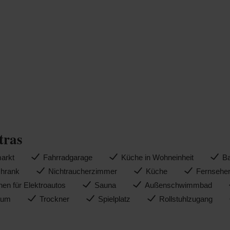
tras
arkt
Fahrradgarage
Küche in Wohneinheit
B
chrank
Nichtraucherzimmer
Küche
Fernsehe
nen für Elektroautos
Sauna
Außenschwimmbad
aum
Trockner
Spielplatz
Rollstuhlzugang