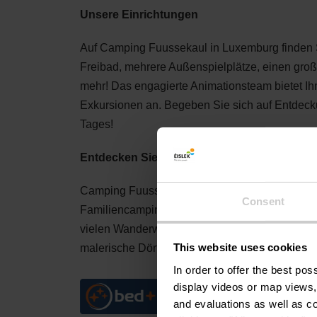
Unsere Einrichtungen
Auf Camping Fuussekaul in Luxemburg finden Si
Freibad, mehrere Außenspielplätze, einen große
mehr! Das engagierte Animationsteam bietet I
Exkursionen an. Begeben Sie sich auf Entdeck
Tages!
Entdecken Sie die Umgebung
Camping Fuussekaul befindet sich inmitten der
Consent
Familiencamping zentral gelegen für zahlreic
vielen Wanderwegen, die direkt am Camping F
malerische Dörfer oder gehen Sie in Luxemburg
This website uses cookies
In order to offer the best po
display videos or map views,
and evaluations as well as co