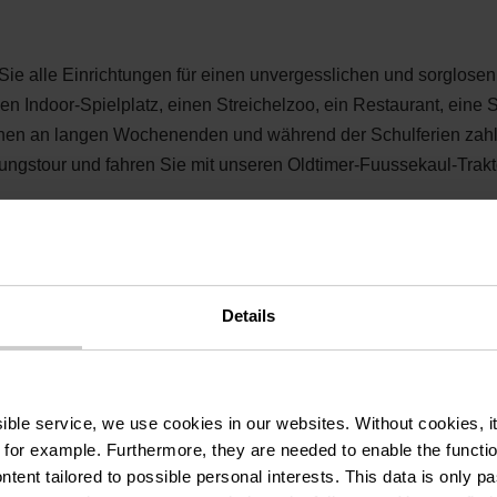
e alle Einrichtungen für einen unvergesslichen und sorglosen 
n Indoor-Spielplatz, einen Streichelzoo, ein Restaurant, eine
hnen an langen Wochenenden und während der Schulferien zahlr
ungstour und fahren Sie mit unseren Oldtimer-Fuussekaul-Trak
 Luxemburger Ardennen. Mit seiner Lage im Naturpark Obersaue
Details
he unvergessliche Ausflüge. Entdecken Sie die Umgebung und w
uussekaul starten. Besuchen Sie beeindruckende Burgen, schl
 Stadt einkaufen.
ssible service, we use cookies in our websites.
Without cookies, i
 for example.
Furthermore, they are needed to enable the function
ntent tailored to possible personal interests. This data is only