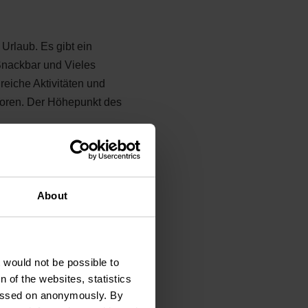
Urlaub. Es gibt ein
 Snackbar und Vieles
eiche Aktivitäten und
toren. Der Höhepunkt des
r in Luxemburg, ist der
About
andern Sie auf einem der
endern Sie durch
t would not be possible to
 of the websites, statistics
 passed on anonymously. By