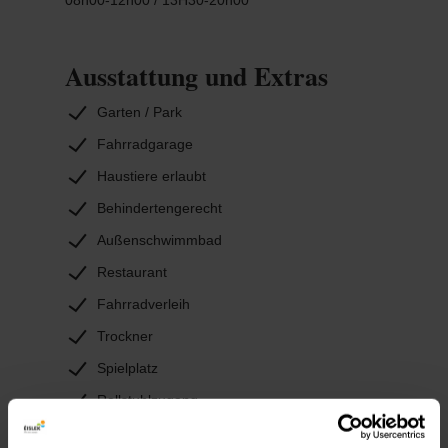
Ausstattung und Extras
Garten / Park
Fahrradgarage
Haustiere erlaubt
Behindertengerecht
Außenschwimmbad
Restaurant
Fahrradverleih
Trockner
Spielplatz
Rollstuhlzugang
Waschmaschine