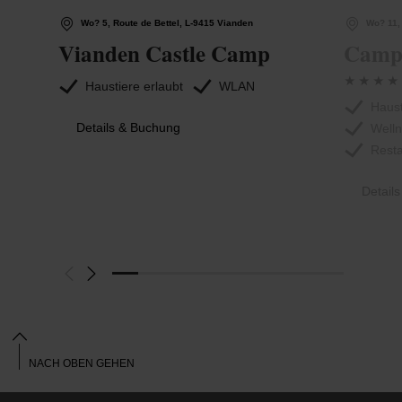
Wo? 5, Route de Bettel, L-9415 Vianden
Wo? 11,
Vianden Castle Camp
Campi
Haustiere erlaubt
WLAN
Haust
Details & Buchung
Well
Rest
Detail
NACH OBEN GEHEN