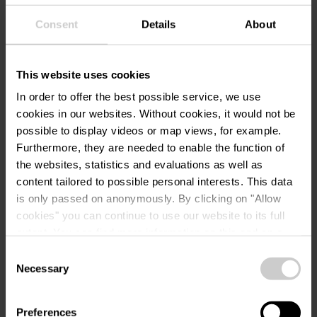
Consent
Details
About
Infos Camping Platz
Abfallentsorgung
This website uses cookies
Animationsprogramm
In order to offer the best possible service, we use
Bademöglichkeit im Fluss
cookies in our websites.
Without cookies, it would not be
possible to display videos or map views, for example.
Entsorgungsbereich für Campingtoiletten
Furthermore, they are needed to enable the function of
Grauwasserentsorgung für
the websites, statistics and evaluations as well as
Wohnmobilstellplätze
content tailored to possible personal interests. This data
Sanitäranlagen, Duschen inklusive
is only passed on anonymously. By clicking on "Allow
cookies" you can continue to use our website to its full
Langzeit-Stellplätze
extent. You can find more information on this and on a
Mietunterkünfte
possible later deactivation in our
privacy policy
at any
Consent
Picknick Platz
time.
Necessary
Selection
Ruhezone
Schattige Stellplätze
Preferences