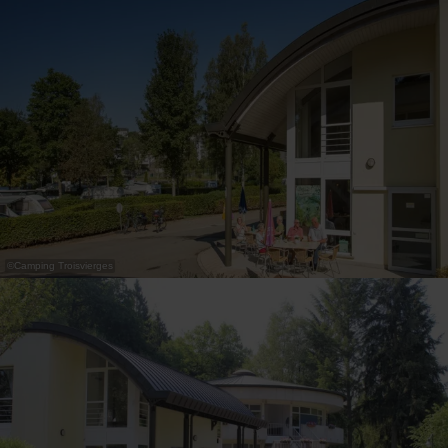
31
1
2
3
4
5
6
Übernehmen
©
Camping Troisvierges