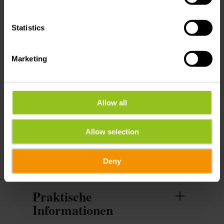
Stellplätze für Wohnmobile
Stromanschluss für Wohnmobilstellplätze
Statistics
Wasserversorgung für
Wohnmobilstellplätze
Marketing
Leistungen
Allow all
WiFi
Reinigung der Unterkunft inklusive
Allow selection
Deny
Praktische
Informationen