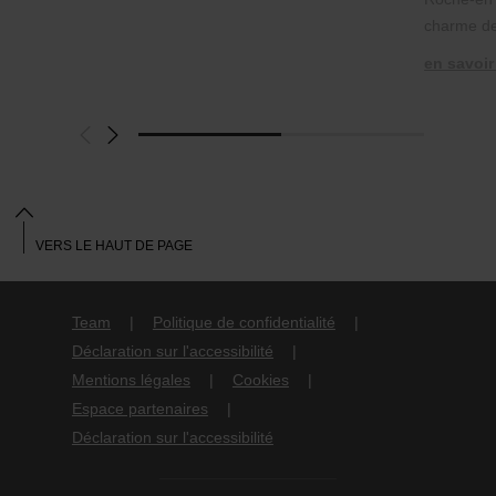
charme de
en savoir
VERS LE HAUT DE PAGE
Team
Politique de confidentialité
Déclaration sur l'accessibilité
Mentions légales
Cookies
Espace partenaires
Déclaration sur l'accessibilité