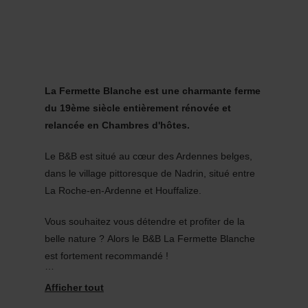
MENU
Go
Go
Go
Go
to
to
to
to
content
search
navi
footer
La Fermette Blanche est une charmante ferme
du 19ème siècle entièrement rénovée et
relancée en Chambres d'hôtes.
Le B&B est situé au cœur des Ardennes belges,
dans le village pittoresque de Nadrin, situé entre
La Roche-en-Ardenne et Houffalize.
Vous souhaitez vous détendre et profiter de la
belle nature ? Alors le B&B La Fermette Blanche
est fortement recommandé !
Il y a 4 chambres confortables, chacune avec sa
propre salle de bain spacieuse (privée). Pour