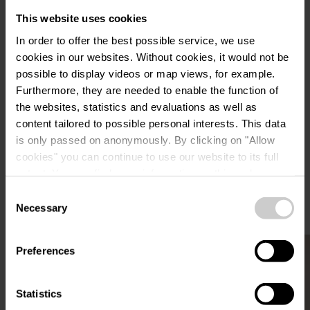
This website uses cookies
In order to offer the best possible service, we use
cookies in our websites.
Without cookies, it would not be
Planifier l’itinéraire
possible to display videos or map views, for example.
Furthermore, they are needed to enable the function of
the websites, statistics and evaluations as well as
content tailored to possible personal interests. This data
is only passed on anonymously. By clicking on "Allow
cookies" you can continue to use our website to its full
extent. You can find more information on this and on a
Autres curiosités
possible later deactivation in our
privacy policy
at any
Consent
time.
Necessary
Selection
en savoir plus
Preferences
Statistics