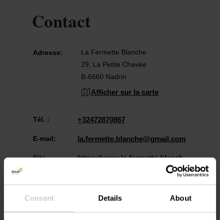
Contact
La Fermette Blanche
Adresse:
29, La Petite Chavée
B-6660 Nadrin
Afficher sur la carte
Tél. :
+32472870867
E-mail:
la.fermette.blanche@gmail.com
Site
https://www.la-fermette-blanch
Web:
e.be/
Consent
Details
About