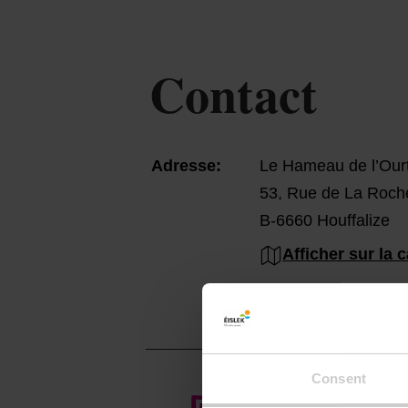
Contact
Adresse:
Le Hameau de l’Our
53, Rue de La Roch
B-6660 Houffalize
Afficher sur la c
Consent