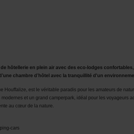
Go
Go
Go
Go
FR
CARTE
to
to
to
to
content
search
navi
footer
e hôtellerie en plein air avec des eco-lodges confortables,
 d’une chambre d’hôtel avec la tranquillité d'un environneme
e Houffalize, est le véritable paradis pour les amateurs de nat
modernes et un grand camperpark, idéal pour les voyageurs act
nte au cœur de la nature.
ping-cars