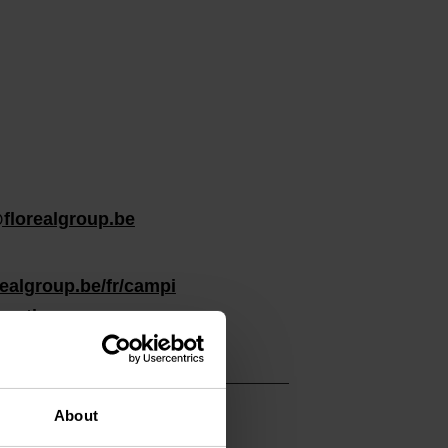
@florealgroup.be
realgroup.be/fr/campi
ourthe
About