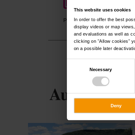
This website uses cookies
In order to offer the best po
Planifier l’itinéraire
display videos or map views,
and evaluations as well as co
clicking on "Allow cookies" y
on a possible later deactivati
Consent
Necessary
Selection
Autres curio
Deny
en