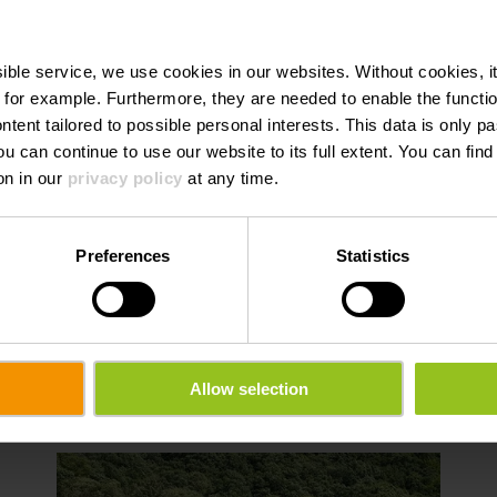
ssible service, we use cookies in our websites.
Without cookies, i
 for example.
Furthermore, they are needed to enable the function
ntent tailored to possible personal interests. This data is only
ou can continue to use our website to its full extent. You can fin
on in our
privacy policy
at any time.
Preferences
Statistics
sités
Allow selection
 savoir plus
en savoir plu