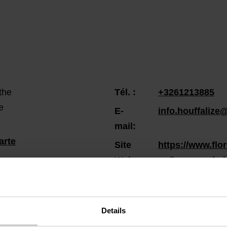
the
Tél. :
+3261213885
e
E-
info.houffalize
mail:
arte
Site
https://www.flo
Web:
ng/hameau-de-l
Details