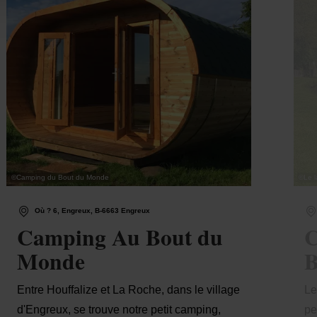
©
Camping du Bout du Monde
©
Le 
Où ? 6, Engreux, B-6663 Engreux
Camping Au Bout du
C
Monde
B
Entre Houffalize et La Roche, dans le village
Le
d'Engreux, se trouve notre petit camping,
pe