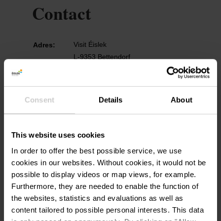
Contact
Visit Éislek
Adres:
L-9353 Bettendorf
Op kaart tonen
Consent
Details
About
Tel.:
+352 26 95 05 66
e-mail:
info@visit-eislek.lu
This website uses cookies
Homepage:
https://www.visit-eislek.lu/
In order to offer the best possible service, we use
cookies in our websites.
Without cookies, it would not be
possible to display videos or map views, for example.
Furthermore, they are needed to enable the function of
the websites, statistics and evaluations as well as
content tailored to possible personal interests. This data