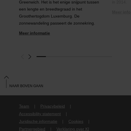
Greenwich. Het is het enige snijpunt tussen
in 2014.
een lengte en breedtegraad in het
Meer info
Groothertogdom Luxemburg. De
zonnewandeling passeert de zonnekring.
Meer informatie
NAAR BOVEN GAAN
Team
Privacybeleid
Accessibility statement
Juridische informatie
Cookies
Partnergebied
Verklaring over KI