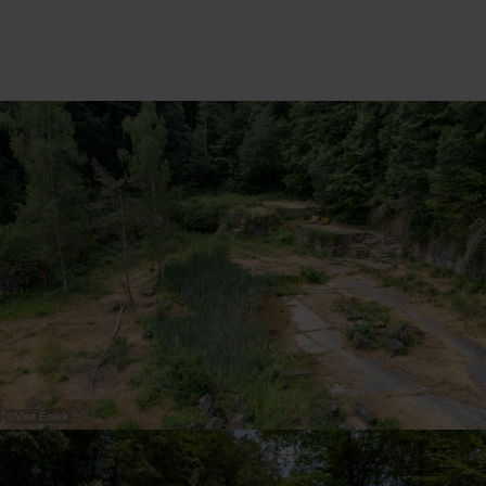
ideale plek voor een excursie.
Verschillende wandelroutes, bij voorbeeld het
Éislek Pad Gilsdorf, leiden langs de
"Schoofsbësch".
©
Visit Éislek