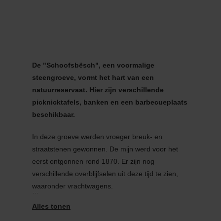
MENU
Go
Go
Go
Go
to
to
to
to
content
search
navi
footer
De "Schoofsbësch", een voormalige
steengroeve, vormt het hart van een
natuurreservaat. Hier zijn verschillende
picknicktafels, banken en een barbecueplaats
beschikbaar.
In deze groeve werden vroeger breuk- en
straatstenen gewonnen. De mijn werd voor het
eerst ontgonnen rond 1870. Er zijn nog
verschillende overblijfselen uit deze tijd te zien,
waaronder vrachtwagens.
Er staan ook houten ligstoelen op het terrein die
bezoekers uitnodigen om te blijven hangen. De