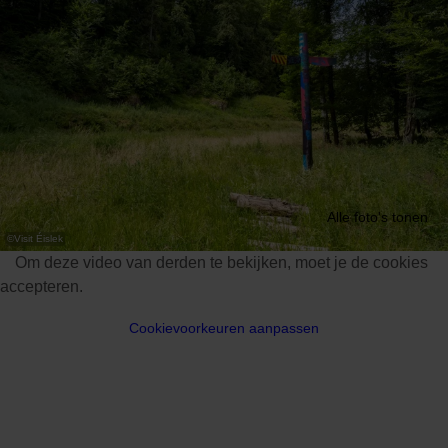
Alle foto's tonen
©
Visit Éislek
Om deze video van derden te bekijken, moet je de cookies
accepteren.
Cookievoorkeuren aanpassen