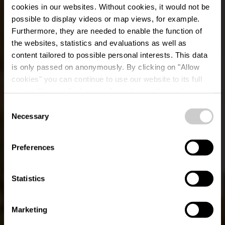
cookies in our websites.
Without cookies, it would not be
possible to display videos or map views, for example.
Furthermore, they are needed to enable the function of
Museum Bataille et
the websites, statistics and evaluations as well as
content tailored to possible personal interests. This data
Châteaux -
is only passed on anonymously. By clicking on "Allow
Ardennenoffensive und
cookies" you can continue to use our website to its full
extent. You can find more information on this and on a
Schlossmodelle
possible later deactivation in our
privacy policy
at any
Consent
time.
Necessary
Selection
Wo? Château de Clerveaux, L-9712 Clervaux
Preferences
Statistics
Marketing