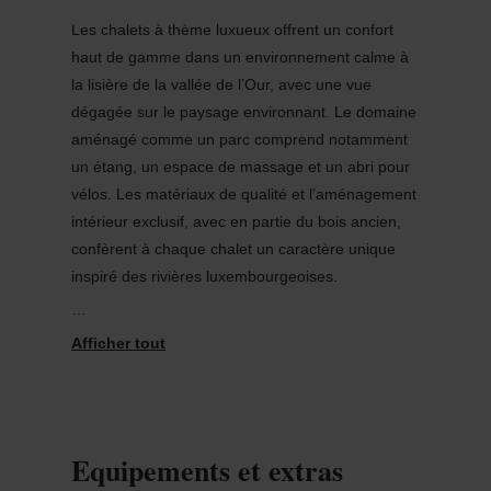
Les chalets à thème luxueux offrent un confort
haut de gamme dans un environnement calme à
la lisière de la vallée de l’Our, avec une vue
dégagée sur le paysage environnant. Le domaine
aménagé comme un parc comprend notamment
un étang, un espace de massage et un abri pour
vélos. Les matériaux de qualité et l’aménagement
intérieur exclusif, avec en partie du bois ancien,
confèrent à chaque chalet un caractère unique
inspiré des rivières luxembourgeoises.
Chaque chalet dispose d’équipements complets,
dont un poêle à bois, un sauna panoramique en
pin, une cabine infrarouge, un jacuzzi extérieur,
un chauffage au sol, une cave à vin tempérée et
un système audio. La situation est idéale pour la
Equipements et extras
randonnée, le vélo et le VTT. La proximité de
Vianden permet de profiter d’une offre culturelle