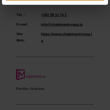
Afficher sur la carte
Tél. :
+352 28 11 74 1
E-mail:
info@chaletspetryspa.lu
Site
https://www.chaletspetryspa.l
Web:
u
Planifier l’itinéraire