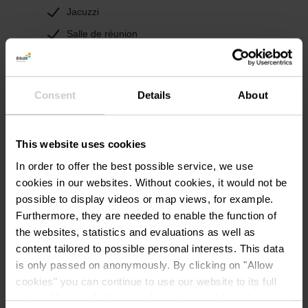
Jacuzzi
Salle de réunion
Terrain de jeux
Lave-vaisselle
Consent
Details
About
Accès en fauteuil roulant
Services
This website uses cookies
In order to offer the best possible service, we use
Service de petits pains
cookies in our websites.
Without cookies, it would not be
Petit-déjeuner inclus
possible to display videos or map views, for example.
Furthermore, they are needed to enable the function of
WiFi
the websites, statistics and evaluations as well as
Chauffage inclus
content tailored to possible personal interests. This data
Électricité incluse
is only passed on anonymously. By clicking on "Allow
cookies" you can continue to use our website to its full
extent. You can find more information on this and on a