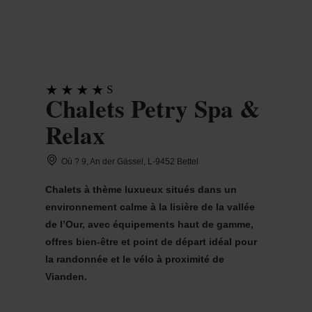
MENU
Go
Go
Go
Go
to
to
to
to
content
search
navi
footer
S
Chalets Petry Spa &
Relax
Où ? 9, An der Gässel, L-9452 Bettel
Chalets à thème luxueux situés dans un
environnement calme à la lisière de la vallée
de l’Our, avec équipements haut de gamme,
offres bien-être et point de départ idéal pour
la randonnée et le vélo à proximité de
Vianden.