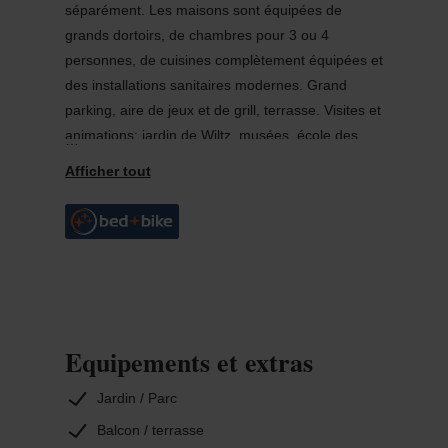
séparément. Les maisons sont équipées de
grands dortoirs, de chambres pour 3 ou 4
personnes, de cuisines complètement équipées et
des installations sanitaires modernes. Grand
parking, aire de jeux et de grill, terrasse. Visites et
animations: jardin de Wiltz, musées, école des
abeilles, piscine et promenades. En plus, nous
disposons des maisons: ST.GEORGES (45 lits);
PARADISO (26 lits); RANCH MOOT (22 lits); PAPA
KLEIN (15 lits); TOTEM (28 lits); JITZ (18 lits);
CAMPS SCOUTS (700 places).
Equipements et extras
Jardin / Parc
Balcon / terrasse