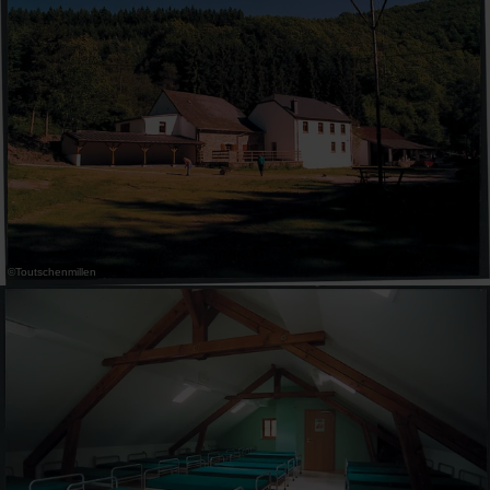
31
1
2
3
4
5
6
Prendre
©
Toutschenmillen