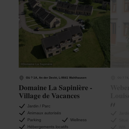
©
Domaine La Sapinière
©
Weber-Posi
Où ? 1A, An der Deckt, L-9841 Wahlhausen
Où ? 74,
Domaine La Sapinière -
Weber
Village de Vacances
Louis
Jardin / Parc
Animaux autorisés
Jardi
Parking
Wellness
Situé
Hébergements locatifs
Wifi