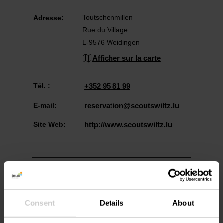
Toutschenmillen
Adresse:
Rue du Village
L-9576 Weidingen
Afficher sur la carte
Tél. :
+352 95 81 99
E-mail:
reservation@scoutswiltz.lu
Site Web:
http://www.scoutswiltz.lu
Consent
Details
About
Planifier l’itinéraire