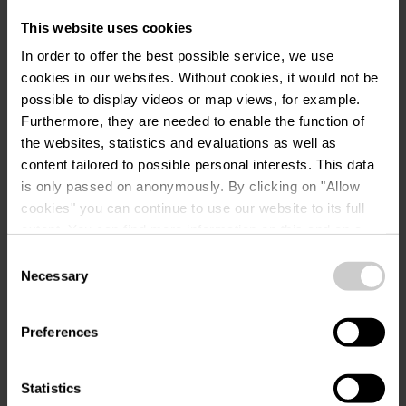
This website uses cookies
In order to offer the best possible service, we use
cookies in our websites.
Without cookies, it would not be
possible to display videos or map views, for example.
Furthermore, they are needed to enable the function of
Demande
the websites, statistics and evaluations as well as
content tailored to possible personal interests. This data
is only passed on anonymously. By clicking on "Allow
cookies" you can continue to use our website to its full
extent. You can find more information on this and on a
Vos données de voyage
possible later deactivation in our
privacy policy
at any
Consent
Date de voyage
time.
Necessary
Selection
Personnes
Preferences
Statistics