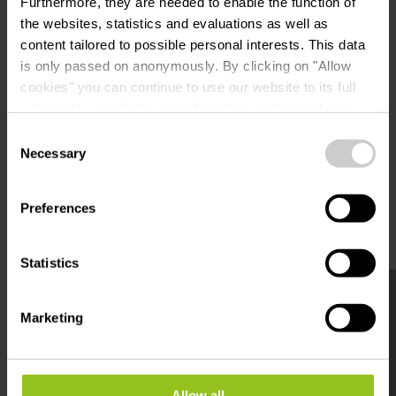
Furthermore, they are needed to enable the function of
the websites, statistics and evaluations as well as
content tailored to possible personal interests. This data
is only passed on anonymously. By clicking on "Allow
cookies" you can continue to use our website to its full
extent. You can find more information on this and on a
possible later deactivation in our
privacy policy
at any
Planifier l’itinéraire
Consent
time.
Necessary
Selection
Preferences
Statistics
en savoir plus
Marketing
Allow all