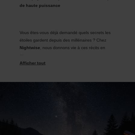
de haute puissance
Vous êtes-vous déjà demandé quels secrets les
étoiles gardent depuis des millénaires ? Chez
Nightwise
, nous donnons vie à ces récits en
mêlant la magie du ciel nocturne aux mythes
intemporels qui ont façonné notre vision de
l'univers.
.
Notre
Aventure en famille sous les étoiles
est
une exploration spatiale interactive et concrète.
Grâce à nos
télescopes professionnels de
haute puissance
, vous plongerez au cœur du