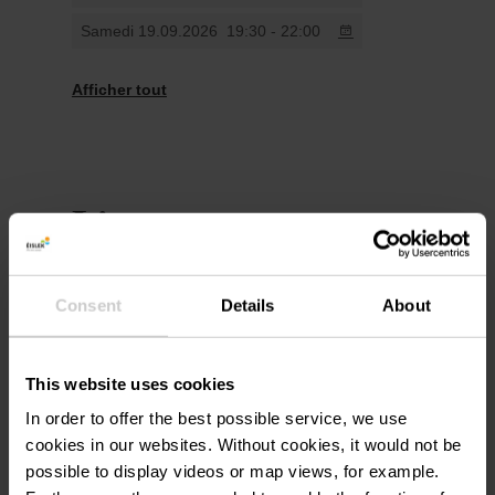
Samedi 19.09.2026
19:30 - 22:00
Samedi 17.10.2026
18:30 - 21:00
Afficher tout
Lieu
Houfëls, Boulaide
Adresse:
Consent
Details
About
CR310
L-9640
This website uses cookies
Afficher sur la carte
In order to offer the best possible service, we use
cookies in our websites.
Without cookies, it would not be
Tél. :
+352 26 95 05 66
possible to display videos or map views, for example.