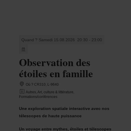
MENU
Go
Go
Go
Go
to
to
to
to
content
search
navi
footer
Quand ? Samedi 15.08.2026
20:30 - 23:00
Observation des
étoiles en famille
Où ? CR310, L-9640
Autres, Art, culture & littérature,
Formations/conférences
Une exploration spatiale interactive avec nos
télescopes de haute puissance
Un voyage entre mythes, étoiles et télescopes