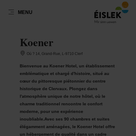
FR
MENU
Go
Go
Go
Go
to
to
to
to
DATUM AUSWÄHLEN
GÄSTE
content
search
navi
footer
Koener
Nombre de visiteurs
Où ? 14, Grand-Rue, L-9710 Clerf
Nombre d'adultes
Bienvenue au Koener Hotel, un établissement
lun
mar
mer
jeu
ven
sam
dim
emblématique et chargé d'histoire, situé au
27
28
29
30
31
1
2
cœur du pittoresque piétonnier du centre
Nombre d'enfants
historique de Clervaux. Plongez dans
3
4
5
6
7
8
9
l'atmosphère unique de notre hôtel, où le
charme traditionnel rencontre le confort
10
11
12
13
14
15
16
moderne, pour une expérience
Prendre
17
18
19
20
21
22
23
inoubliable.Avec ses 90 chambres et suites
élégamment aménagées, le Koener Hotel offre
24
25
26
27
28
29
30
un hébergement de qualité dans un cadre