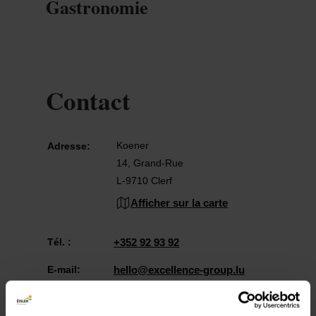
Gastronomie
Contact
Koener
Adresse:
14, Grand-Rue
L-9710 Clerf
Afficher sur la carte
Tél. :
+352 92 93 92
E-mail:
hello@excellence-group.lu
Site
https://koener.excellence-grou
Web: