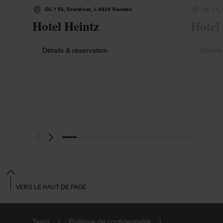
Où ? 55, Grand-rue, L-9410 Vianden
Où ? 3,
Hotel Heintz
Hotel
Détails & réservation
Détails
VERS LE HAUT DE PAGE
Team
Politique de confidentialité