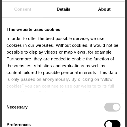
p.lu
Consent
Details
About
This website uses cookies
In order to offer the best possible service, we use
cookies in our websites.
Without cookies, it would not be
possible to display videos or map views, for example.
Planifier l’itinéraire
Furthermore, they are needed to enable the function of
the websites, statistics and evaluations as well as
content tailored to possible personal interests. This data
is only passed on anonymously. By clicking on "Allow
cookies" you can continue to use our website to its full
extent. You can find more information on this and on a
possible later deactivation in our
privacy policy
at any
Demande
Consent
time.
Necessary
Selection
Preferences