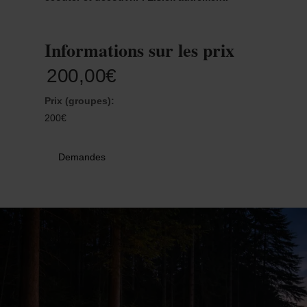
31
1
2
3
4
5
6
Informations sur les prix
Prendre
200,00€
Prix (groupes):
200€
Demandes