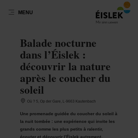
FR
MENU
Go
Go
Go
Go
to
to
to
to
DATUM AUSWÄHLEN
content
search
navi
footer
Balade nocturne
dans l’Éislek :
découvrir la nature
lun
mar
mer
jeu
ven
sam
dim
après le coucher du
27
28
29
30
31
1
2
soleil
3
4
5
6
7
8
9
Où ? 5, Op der Gare, L-9663 Kautenbach
10
11
12
13
14
15
16
Une promenade guidée du coucher du soleil à
17
18
19
20
21
22
23
la nuit tombée : une expérience qui invite les
grands comme les plus petits à ralentir,
24
25
26
27
28
29
30
écouter et découvrir l’Éislek autrement.