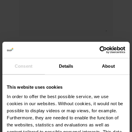
J'accepte que mes données soient utilisées
exclusivement pour le traitement de ma
demande. Le traitement des données
Consent
Details
About
s'effectue conformément aux dispositions du
Règlement Général sur la Protection des
Données (RGPD)
. *
This website uses cookies
In order to offer the best possible service, we use
Envoyer une demande de réservation
cookies in our websites.
Without cookies, it would not be
possible to display videos or map views, for example.
Furthermore, they are needed to enable the function of
the websites, statistics and evaluations as well as
content tailored to possible personal interests. This data