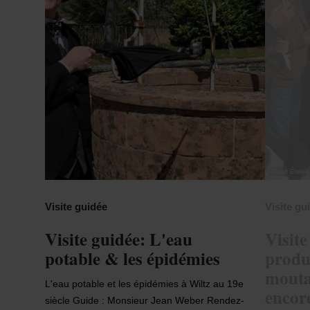
©
Visit Éislek
Visite guidée
Visite gu
Visite guidée: L'eau
Visite
potable & les épidémies
produc
mouta
L'eau potable et les épidémies à Wiltz au 19e
encor
siècle Guide : Monsieur Jean Weber Rendez-