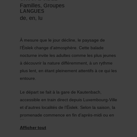
Familles, Groupes
LANGUES
de, en, lu
À mesure que le jour décline, le paysage de
l’Éislek change d’atmosphère. Cette balade
nocturne invite les adultes comme les plus jeunes
à découvrir la nature différemment, à un rythme
plus lent, en étant pleinement attentifs à ce qui les
entoure.
Le départ se fait à la gare de Kautenbach,
accessible en train direct depuis Luxembourg-Ville
et d’autres localités de l’Éislek. Selon la saison, la
promenade commence en fin d’après-midi ou en
début de soirée et dure environ trois heures.
À pas tranquilles, les participants quittent le village