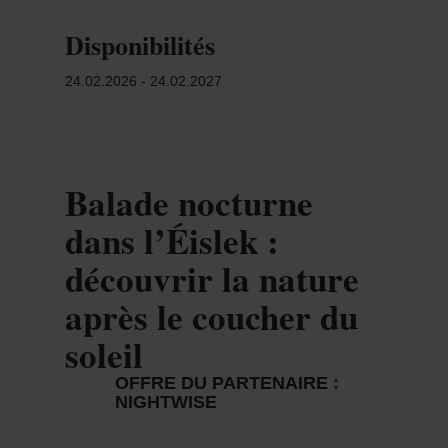
pour rejoindre les sentiers environnants. Lorsque
Disponibilités
l’obscurité s’installe, les ressentis changent : les
sons deviennent plus présents, les formes se
24.02.2026 - 24.02.2027
dessinent autrement et les chemins prennent une
nouvelle dimension. De courtes pauses ponctuent
le parcours pour observer, écouter et ressentir
l’ambiance du soir.
Balade nocturne
Le guide partage des explications accessibles sur
dans l’Éislek :
la faune nocturne, l’importance de l’obscurité
découvrir la nature
naturelle et les effets de la lumière artificielle sur
les écosystèmes. Lorsque le ciel le permet,
après le coucher du
certaines constellations et objets célestes visibles
soleil
sont également présentés, toujours en lien avec
le paysage alentour.
OFFRE DU PARTENAIRE :
NIGHTWISE
L’objectif n’est pas la performance, mais une
découverte calme et attentive. L’expérience