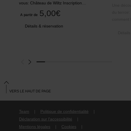
vous: Château de Wiltz Inscription…
Une découv
5,00€
du terroir
A partir de
comment l
Détails & réservation
Détails
VERS LE HAUT DE PAGE
Team
Politique de confidentialité
Déclaration sur l'accessibilité
Mentions légales
Cookies