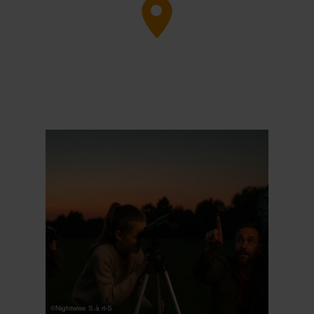
en savoir plus
©
Nightwise S.à rl-S