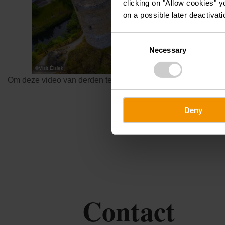
clicking on "Allow cookies" y
on a possible later deactivati
Consent
Necessary
Selection
©
Visit Éislek
Om deze video van derden te bekijken, moet je de cookies a
Deny
Contact