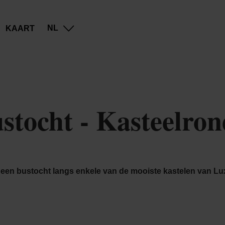
Go
Go
Go
Go
NL
KAART
to
to
to
to
content
search
navi
footer
stocht - Kasteelron
een bustocht langs enkele van de mooiste kastelen van L