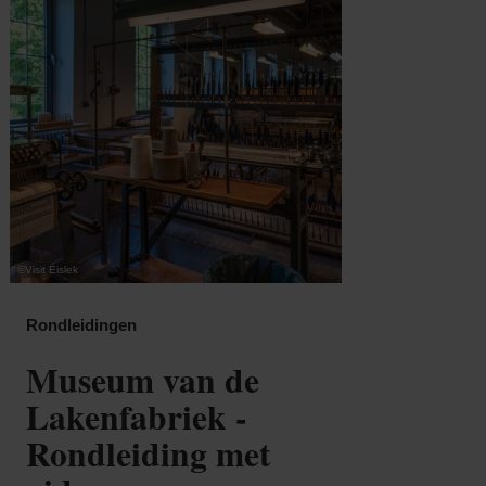
©
Visit Éislek
©
Visit Éis
Rondleidingen
Rond
Museum van de
Bi
Lakenfabriek -
pr
Rondleiding met
ol