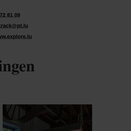
72 81 09
krack@pt.lu
ww.explore.lu
ingen
 & Boek
Details & Boek