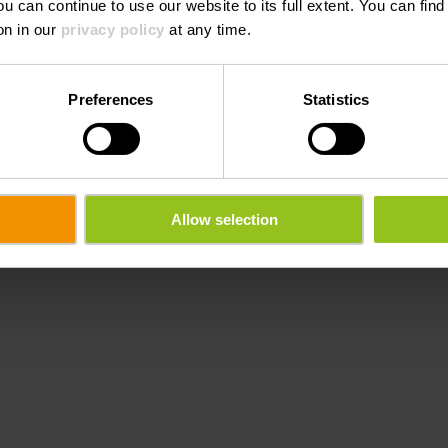
ou can continue to use our website to its full extent. You can fin
on in our
privacy policy
at any time.
Preferences
Statistics
©
Marc Siebenaler
ccepteren.
Cookievoorkeuren aanpassen
Allow selection