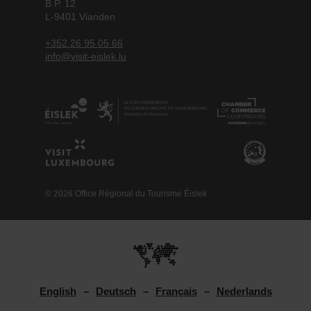
B.P. 12
L-9401 Vianden
+352 26 95 05 66
info@visit-eislek.lu
© 2026 Office Régional du Tourisme Éislek
English
Deutsch
Français
Nederlands