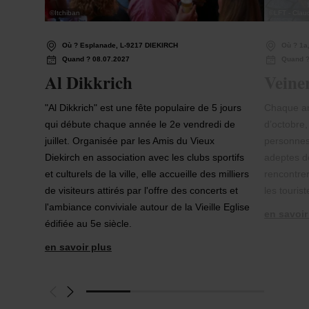
©
Itchiban
©
LFT - Clau
Où ? Esplanade, L-9217 DIEKIRCH
Où ? 1a
Quand ? 08.07.2027
Quand ?
Al Dikkrich
Veine
"Al Dikkrich" est une fête populaire de 5 jours
Chaque an
qui débute chaque année le 2e vendredi de
d’octobre,
juillet. Organisée par les Amis du Vieux
personnes
Diekirch en association avec les clubs sportifs
adeptes de
et culturels de la ville, elle accueille des milliers
rencontrer:
de visiteurs attirés par l'offre des concerts et
les touris
l'ambiance conviviale autour de la Vieille Eglise
en savoir
édifiée au 5e siècle.
en savoir plus