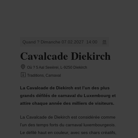
MENU
Go
Go
Go
Go
to
to
to
to
content
search
navi
footer
Quand ? Dimanche 07.02.2027
14:00
Cavalcade Diekirch
Où ? 5 Aal Seeërei, L-9250 Diekirch
Traditions, Carnaval
La Cavalcade de Diekirch est l’un des plus
grands défilés de carnaval du Luxembourg et
attire chaque année des milliers de visiteurs.
La Cavalcade de Diekirch est considérée comme
l’un des temps forts du carnaval luxembourgeois.
Le défilé haut en couleur, avec ses chars créatifs,