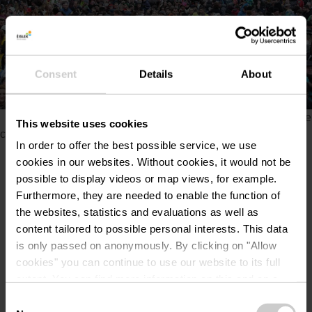
Consent
Details
About
Toutes les photos
©
E.S.D.
Veillez à activer les cookies au cas où vous ne verriez pas ce
This website uses cookies
contenu.
In order to offer the best possible service, we use
cookies in our websites.
Without cookies, it would not be
Modifier les paramètres des cookies
possible to display videos or map views, for example.
Furthermore, they are needed to enable the function of
the websites, statistics and evaluations as well as
content tailored to possible personal interests. This data
is only passed on anonymously. By clicking on "Allow
Lieu
cookies" you can continue to use our website to its full
extent. You can find more information on this and on a
possible later deactivation in our
privacy policy
at any
Consent
Aal Seeërei, 5, rue de l'Industrie,
Adresse: