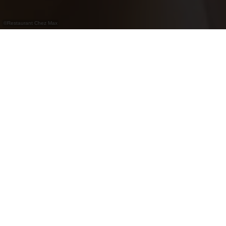
©
Restaurant Chez Max
Restaurant-brasserie sur deux niveaux avec
cuisine de saison, carte variée et espace pour
événements privés ou professionnels.
Chez Max est un restaurant-brasserie réparti sur
deux étages. Le rez-de-chaussée propose une
carte variée allant de la petite restauration aux
plats classiques de brasserie et aux mets plus
gastronomiques. À l’étage, une salle de réception
avec salon, bibliothèque, cheminée et terrasse
adjacente accueille fêtes privées ou événements
professionnels. La cuisine suit les saisons et met