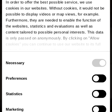
In order to offer the best possible service, we use
cookies in our websites.
Without cookies, it would not be
possible to display videos or map views, for example.
Furthermore, they are needed to enable the function of
the websites, statistics and evaluations as well as
content tailored to possible personal interests. This data
is only passed on anonymously. By clicking on "Allow
Restaurant-Brasserie
cookies" you can continue to use our website to its full
extent. You can find more information on this and on a
Chez Max
possible later deactivation in our
privacy policy
at any
Consent
time.
Necessary
Selection
Où? 1, Duarrefstrooss, L-9991 Weiswampach
Preferences
Statistics
Marketing