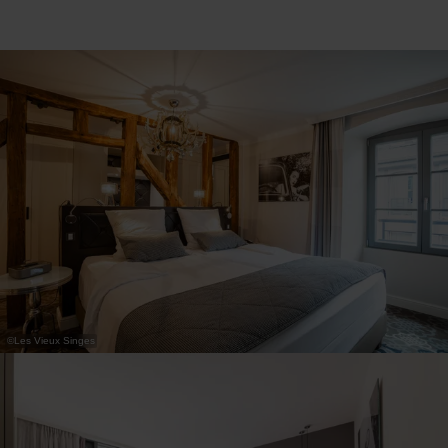
31
1
2
3
4
5
6
Prendre
©
Les Vieux Singes