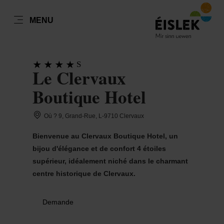
FR
MENU
Go
Go
Go
Go
to
to
to
to
DATUM AUSWÄHLEN
GÄSTE
content
search
navi
footer
S
Le Clervaux
Nombre de visiteurs
Boutique Hotel
Nombre d'adultes
lun
mar
mer
jeu
ven
sam
dim
Où ? 9, Grand-Rue, L-9710 Clervaux
27
28
29
30
31
1
2
Bienvenue au Clervaux Boutique Hotel, un
Nombre d'enfants
bijou d'élégance et de confort 4 étoiles
3
4
5
6
7
8
9
supérieur, idéalement niché dans le charmant
10
11
12
13
14
15
16
centre historique de Clervaux.
Prendre
17
18
19
20
21
22
23
Demande
24
25
26
27
28
29
30