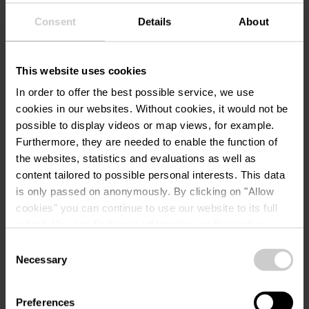
Contact
Consent
Details
About
Boutique & Design Hotel Le
Adresse:
This website uses cookies
Clervaux
9, Grand-Rue
In order to offer the best possible service, we use
L-9710 Clervaux
cookies in our websites.
Without cookies, it would not be
possible to display videos or map views, for example.
Afficher sur la carte
Furthermore, they are needed to enable the function of
the websites, statistics and evaluations as well as
Tél. :
+352 92 9392
content tailored to possible personal interests. This data
is only passed on anonymously. By clicking on "Allow
E-mail:
hello@excellence-group.lu
cookies" you can continue to use our website to its full
Site
https://le-clervaux.excellence-gr
extent. You can find more information on this and on a
Web:
oup.lu/
possible later deactivation in our
privacy policy
at any
Consent
time.
Necessary
Selection
Suivez-nous sur
facebook
Preferences