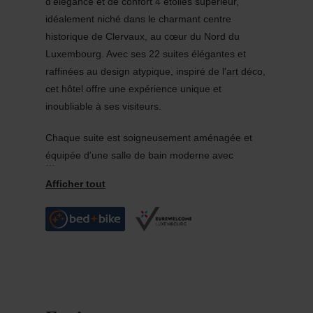
d'élégance et de confort 4 étoiles supérieur,
idéalement niché dans le charmant centre
historique de Clervaux, au cœur du Nord du
Luxembourg. Avec ses 22 suites élégantes et
raffinées au design atypique, inspiré de l'art déco,
cet hôtel offre une expérience unique et
inoubliable à ses visiteurs.
Chaque suite est soigneusement aménagée et
équipée d'une salle de bain moderne avec
baignoire et douche, garantissant un confort
optimal à ses hôtes. De plus, l'accès au SPA Cinq
Mondes de l'hôtel est systématiquement inclus
dans votre séjour, vous permettant de vous
détendre et de vous ressourcer dans un cadre
luxueux avec piscine, sauna, hammam et bain à
bulles. Des cabines de soins sont également
disponibles pour un moment de bien-être seul ou
avec votre partenaire.