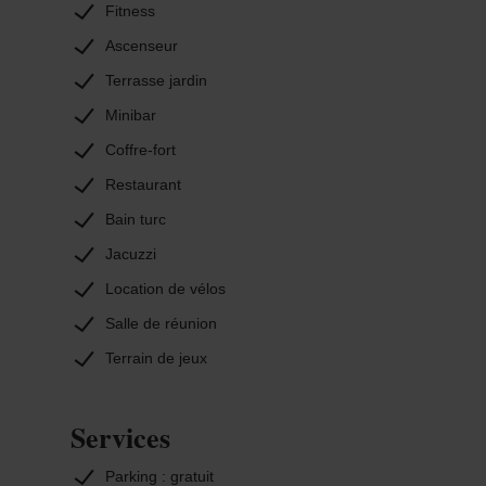
Fitness
qui fait face à cet hôtel.
Ascenseur
Terrasse jardin
Minibar
Coffre-fort
Restaurant
Bain turc
Jacuzzi
Location de vélos
Salle de réunion
Terrain de jeux
Services
Parking : gratuit