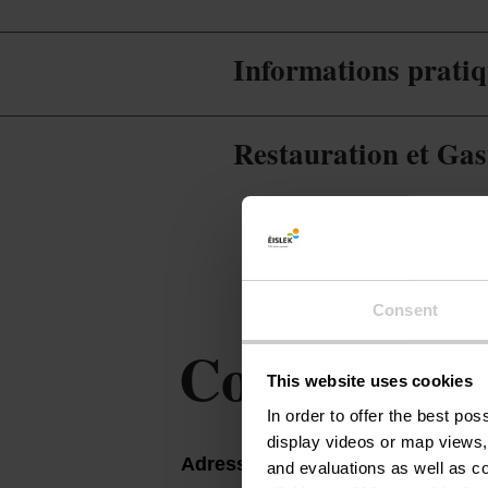
Informations prati
Restauration et Ga
Consent
Contact
This website uses cookies
In order to offer the best po
display videos or map views,
Adresse:
Hotel du Commerce
and evaluations as well as co