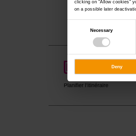
clicking on "Allow cookies" y
2, Route de Marnac
on a possible later deactivati
L-9709 Clervaux
Afficher sur la c
Consent
Necessary
Selection
Deny
Planifier l’itinéraire