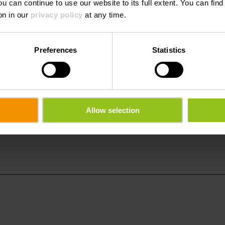
ou can continue to use our website to its full extent. You can fin
h
E-mail:
info@hotel
on in our
privacy policy
at any time.
Site
https://ww
arte
Web:
u
Preferences
Statistics
Allow selection