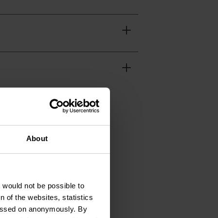
About
t would not be possible to
 of the websites, statistics
32
 passed on anonymously. By