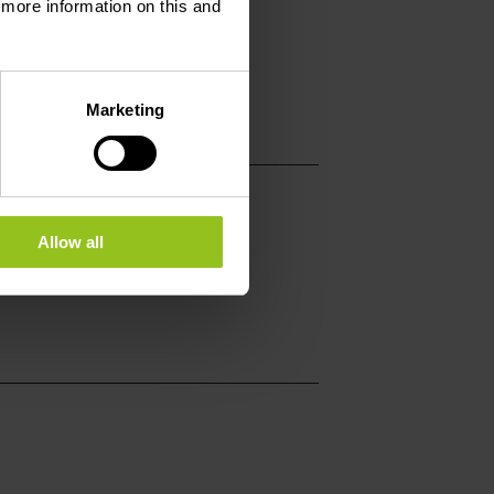
d more information on this and
ducommerce.lu
w.hotelducommerce.l
Marketing
Allow all