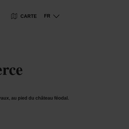
Go
Go
Go
Go
FR
CARTE
to
to
to
to
content
search
navi
footer
rce
rvaux, au pied du château féodal.