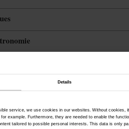
ques
stronomie
Details
ssible service, we use cookies in our websites.
Without cookies, i
 for example.
Furthermore, they are needed to enable the function
Tél. :
+352 92 10 
ntent tailored to possible personal interests. This data is only