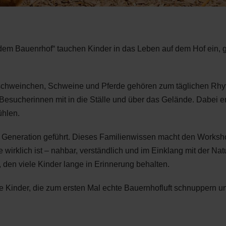
m Bauenrhof“ tauchen Kinder in das Leben auf dem Hof ein, ga
schweinchen, Schweine und Pferde gehören zum täglichen Rhy
esucherinnen mit in die Ställe und über das Gelände. Dabei erk
ühlen.
ten Generation geführt. Dieses Familienwissen macht den Works
e wirklich ist – nahbar, verständlich und im Einklang mit der Na
 den viele Kinder lange in Erinnerung behalten.
re Kinder, die zum ersten Mal echte Bauernhofluft schnuppern un