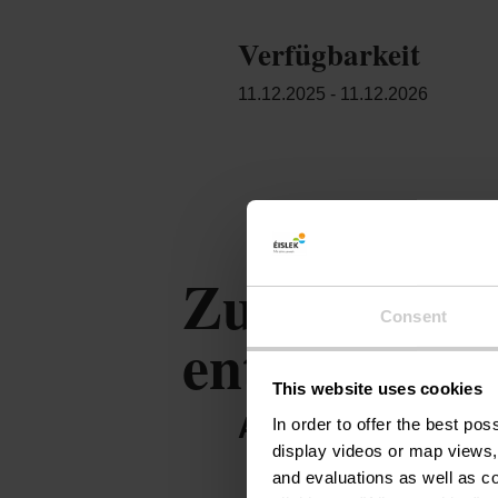
Verfügbarkeit
11.12.2025 - 11.12.2026
Zu Besuch 
Consent
entdecken, s
This website uses cookies
ANGEBOT VON P
In order to offer the best po
display videos or map views,
and evaluations as well as co