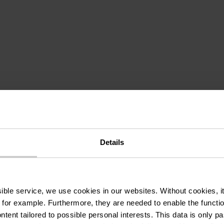
auf dem Bauernhof:
Details
treicheln, staunen
ARTNER: HANSHAFF
ssible service, we use cookies in our websites.
Without cookies, i
 for example.
Furthermore, they are needed to enable the function
ntent tailored to possible personal interests. This data is only