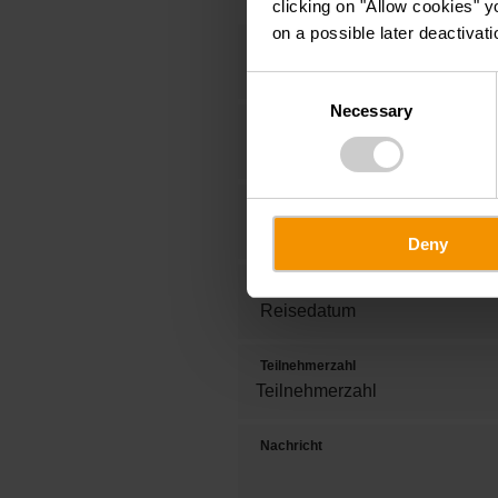
clicking on "Allow cookies" y
on a possible later deactivati
Anrede
Consent
Necessary
Selection
Vorname
Tel.
Deny
Reisedatum
Teilnehmerzahl
Nachricht