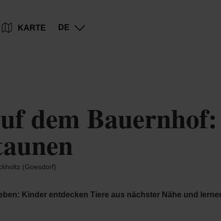
Zum
Zur
Zur
Zum
DE
KARTE
Hauptinhalt
Suche
Navigation
Footer
springen
springen
springen
springen
uf dem Bauernhof: 
staunen
kholtz (Goesdorf)
leben: Kinder entdecken Tiere aus nächster Nähe und lerne