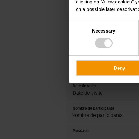
clicking on "Allow cookies" y
on a possible later deactivati
Titre
Consent
Necessary
Selection
Prénom
Tél.
Deny
Date de visite
Nombre de participants
Message