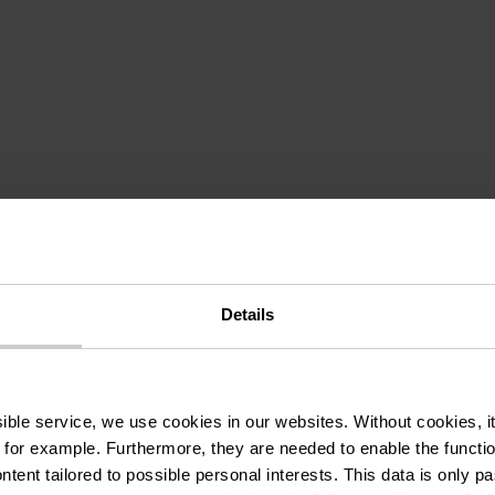
ferme : rencontrer le
Details
xplorer ensemble
ssible service, we use cookies in our websites.
Without cookies, i
ENAIRE : HANSHAFF
 for example.
Furthermore, they are needed to enable the function
ntent tailored to possible personal interests. This data is only