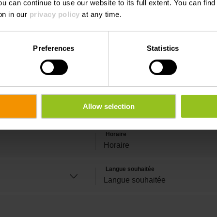
ou can continue to use our website to its full extent. You can fin
on in our
privacy policy
at any time.
Preferences
Statistics
Nom de famille
E-mail
Allow selection
Horaire
Langue souhaitée