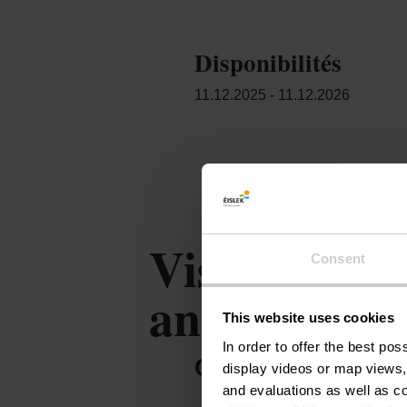
Disponibilités
11.12.2025 - 11.12.2026
Visite à la 
Consent
animaux & e
This website uses cookies
In order to offer the best po
OFFRE DU PART
display videos or map views,
and evaluations as well as co