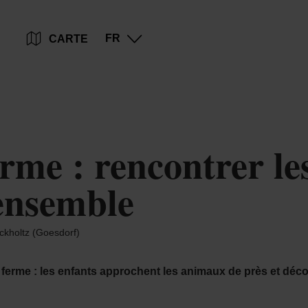
Go
Go
Go
Go
FR
CARTE
to
to
to
to
content
search
navi
footer
ferme : rencontrer l
ensemble
kholtz (Goesdorf)
ferme : les enfants approchent les animaux de près et déco