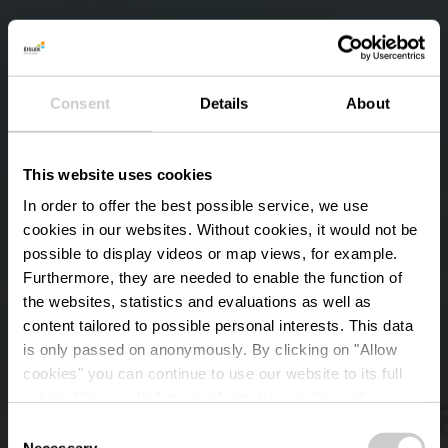
Consent
Details
About
This website uses cookies
In order to offer the best possible service, we use
cookies in our websites.
Without cookies, it would not be
possible to display videos or map views, for example.
Furthermore, they are needed to enable the function of
the websites, statistics and evaluations as well as
content tailored to possible personal interests. This data
is only passed on anonymously. By clicking on "Allow
Monument B-17 The
cookies" you can continue to use our website to its full
extent. You can find more information on this and on a
Joker
possible later deactivation in our
privacy policy
at any
Consent
time.
Necessary