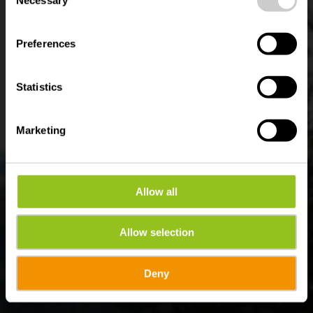
Selection
Où? Bérismenil, B-6982 La Roche-en-Ardenne
Preferences
Statistics
Marketing
Allow all
Allow selection
Deny