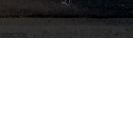
©
Ville d'Ettelbruck
Un peu cachés dans le parc, on tombe sur un
transformateur et une ancienne colonne
Morris, embellis par Collin Van den Sluis en
août 2023.
Collin van der Sluijs a déjà réalisé une fresque en
2021 sous le pont du Deich. Il est revenu en août
2023 pour réaliser ce projet. Inspiré par
l'environnement, il a créé cette œuvre d'art en «