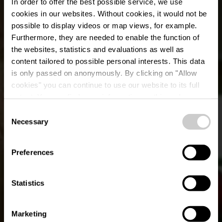
In order to offer the best possible service, we use
cookies in our websites.
Without cookies, it would not be
possible to display videos or map views, for example.
Furthermore, they are needed to enable the function of
the websites, statistics and evaluations as well as
content tailored to possible personal interests. This data
is only passed on anonymously. By clicking on "Allow
Restaurant Hot Stone
cookies" you can continue to use our website to its full
extent. You can find more information on this and on a
Chalet
possible later deactivation in our
privacy policy
at any
Consent
time.
Necessary
Selection
Où? 37, Rue du Sanatorium, L-9425 Vianden
Preferences
Statistics
Marketing