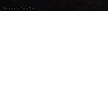
©
Restaurant Hot Stone Chalet
Restaurant de style chalet au pied du
télésiège de Vianden avec spécialités
tyroliennes, grillades sur pierre et fondues.
Le Hot Stone Chalet est situé au pied du télésiège
de Vianden et vous accueille dans un cadre
rustique et chaleureux. On y sert des spécialités
tyroliennes, des plats sur pierre chaude ainsi que
des fondues traditionnelles au fromage ou à la
viande – idéal pour une soirée conviviale dans les
Ardennes.