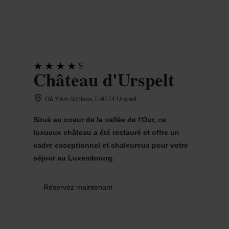
MENU
Go
Go
Go
Go
to
to
to
to
content
search
navi
footer
S
Château d'Urspelt
Où ? Am Schlass, L-9774 Urspelt
Situé au coeur de la vallée de l'Our, ce
luxueux château a été restauré et offre un
cadre exceptionnel et chaleureux pour votre
séjour au Luxembourg.
Réservez maintenant