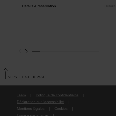
Détails & réservation
Détails
VERS LE HAUT DE PAGE
Team
Politique de confidentialité
Déclaration sur l'accessibilité
Mentions légales
Cookies
Espace partenaires