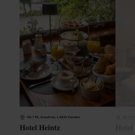
©
Visit Éislek
Où ? 55, Grand-rue, L-9410 Vianden
Où ? 3,
Hotel Heintz
Hotel