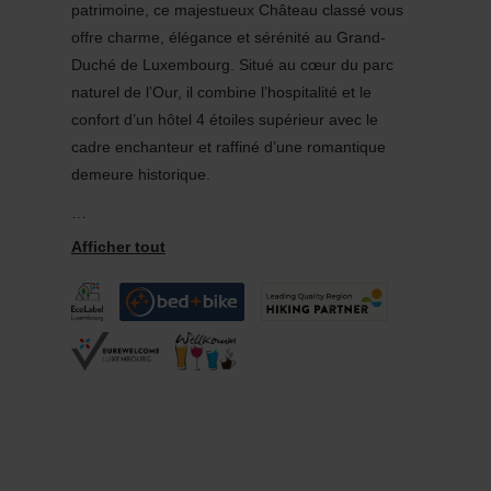
patrimoine, ce majestueux Château classé vous
offre charme, élégance et sérénité au Grand-
Duché de Luxembourg. Situé au cœur du parc
naturel de l’Our, il combine l’hospitalité et le
confort d’un hôtel 4 étoiles supérieur avec le
cadre enchanteur et raffiné d’une romantique
demeure historique.
Un hôtel d’exception au Luxembourg
Avec ses 57 chambres et suites subtilement
décorées et empreintes d’une splendeur
authentique, le Château d’Urspelt vous offre un
havre de paix des plus romantiques, dans un
véritable cadre de conte de fée, au cœur du parc
naturel de l’Our.