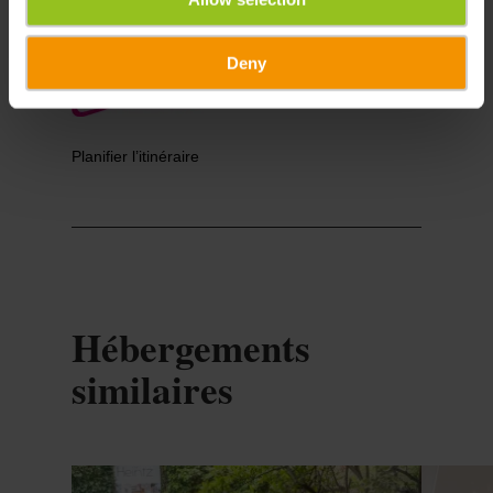
Deny
Planifier l’itinéraire
Hébergements
similaires
Détails & réservation