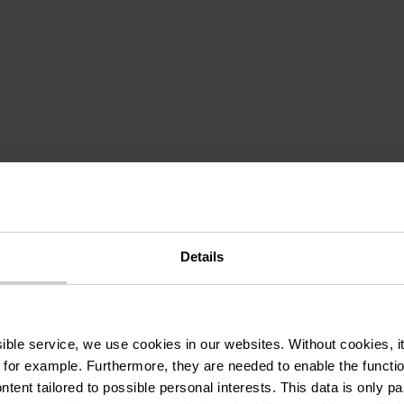
h zur Butter: selbs
 verstehen
Details
ARTNER: HANSHAFF
ssible service, we use cookies in our websites.
Without cookies, i
 for example.
Furthermore, they are needed to enable the function
ntent tailored to possible personal interests. This data is only