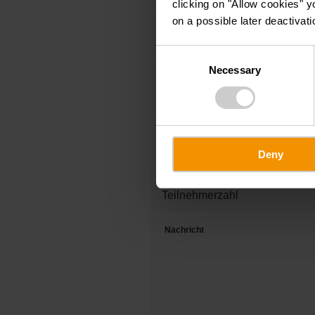
clicking on "Allow cookies" y
on a possible later deactivati
Vorname
Consent
Necessary
Selection
Tel.
Reisedatum
Deny
Teilnehmerzahl
Nachricht