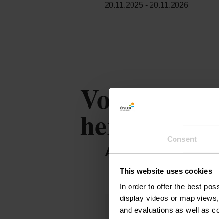
20.11.2025 - 20.11.2026
Von der Milc
herstellen &
Consent
ANGEBOT VON P
This website uses cookies
In order to offer the best po
display videos or map views,
Anrede
and evaluations as well as co