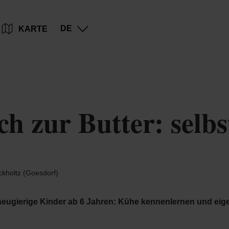
Zum
Zur
Zur
Zum
DE
KARTE
Hauptinhalt
Suche
Navigation
Footer
springen
springen
springen
springen
h zur Butter: selbs
kholtz (Goesdorf)
neugierige Kinder ab 6 Jahren: Kühe kennenlernen und eigen