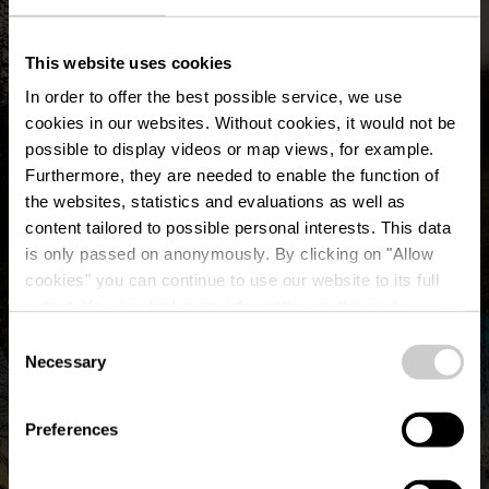
This website uses cookies
In order to offer the best possible service, we use
cookies in our websites.
Without cookies, it would not be
possible to display videos or map views, for example.
Furthermore, they are needed to enable the function of
the websites, statistics and evaluations as well as
content tailored to possible personal interests. This data
is only passed on anonymously. By clicking on "Allow
cookies" you can continue to use our website to its full
©
Visit Éislek, Visit Éislek
extent. You can find more information on this and on a
possible later deactivation in our
privacy policy
at any
Consent
time.
Necessary
Selection
Preferences