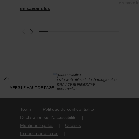
en savoir
en savoir plus
Ce site web utilise la technologie et le
contenu de la plateforme
VERS LE HAUT DE PAGE
Outdooractive.
Team
Politique de confidentialité
Déclaration sur l'accessibilité
Mentions légales
Cookies
Espace partenaires