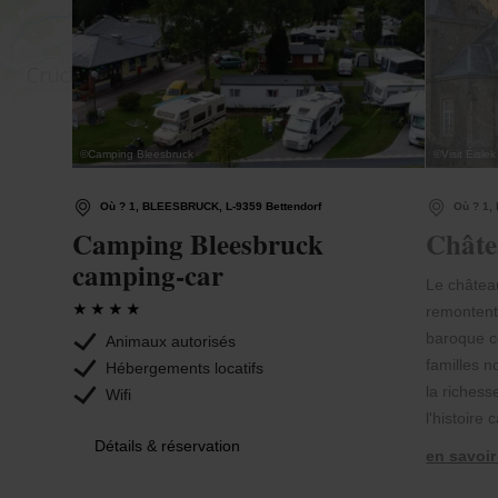
©
Camping Bleesbruck
©
Visit Éislek
Où ? 1, BLEESBRUCK, L-9359 Bettendorf
Où ? 1,
Camping Bleesbruck
Châte
camping-car
Le château
remontent
baroque co
Animaux autorisés
familles n
Hébergements locatifs
la richess
Wifi
l'histoire 
Détails & réservation
en savoir