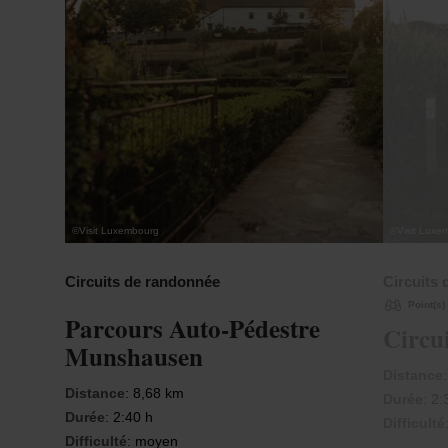
©
Visit Luxembourg
©
Visit Luxe
Circuits de randonnée
Circuits
Point(s)
Parcours Auto-Pédestre
Circu
Munshausen
Distance
Distance
: 8,68 km
Durée
: 2:
Durée
: 2:40 h
Difficulté
Difficulté
: moyen